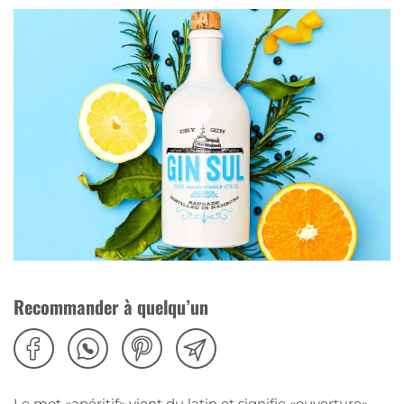
Recommander à quelqu’un
Le mot «apéritif» vient du latin et signifie «ouverture».