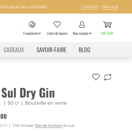
es pour les cocktails
Contact
Service
Französisch
Listes de favoris
Mon compte
CHF 0.00
CADEAUX
SAVOIR-FAIRE
BLOG
 Sul Dry Gin
.
| 50 cl
| Bouteille en verre
.00
0
/ 1 l
TVA incluse,
frais de livraison
en sus