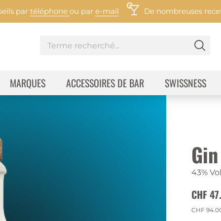
eils par
téléphone
ou par
e-mail
De nombreuses recett
MARQUES
ACCESSOIRES DE BAR
SWISSNESS
Gin
43% Vol
CHF 47
CHF 94.0