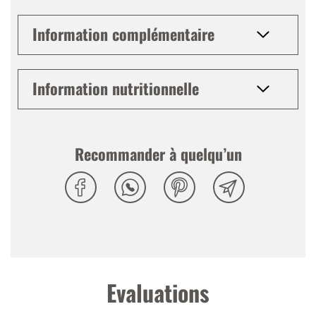
Palais
:
Goût pétillant, agréablement amer, avec des
arômes floraux légers
Information complémentaire
Finale
:
Finale douce
Information nutritionnelle
Recommander à quelqu’un
Evaluations