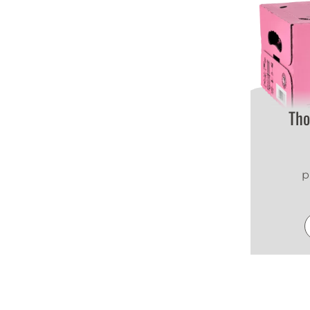
Tho
p