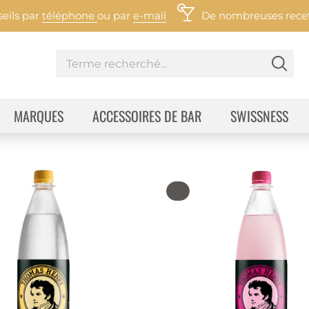
eils par
téléphone
ou par
e-mail
De nombreuses recett
MARQUES
ACCESSOIRES DE BAR
SWISSNESS