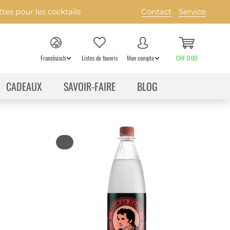
es pour les cocktails
Contact
Service
Französisch
Listes de favoris
Mon compte
CHF 0.00
CADEAUX
SAVOIR-FAIRE
BLOG