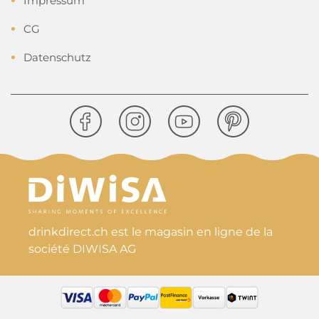
Impressum
CG
Datenschutz
drinkdirect.ch est le magasin en ligne de la
société DIWISA AG