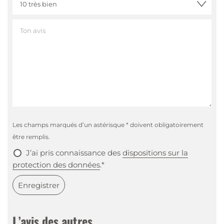
stimulante de noisette, un soupçon d’arôme de
seigle, un mélange d’arômes frais et harmonieux.
Palais
:
Attaque élégante et harmonieuse en bouche,
avec d’abord des notes douces et moelleuses de
seigle, puis d’essence de cerises cuites suivies d’un
soupçon ample et concentré d’arôme de seigle avec
une touche de noisette pour un bouquet harmonieux
et plein de caractère.
Finale
:
Fruitée avec des notes de noisettes, jeu
harmonieux d’acidité pour une longue finale.
Les champs marqués d’un astérisque * doivent obligatoirement
être remplis.
J’ai pris connaissance des
dispositions sur la
protection des données
.*
Enregistrer
L’avis des autres