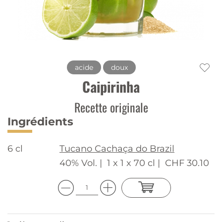
acide
doux
Caipirinha
Recette originale
Ingrédients
6 cl
Tucano Cachaça do Brazil
40% Vol. |
1 x 1 x 70 cl |
CHF 30.10