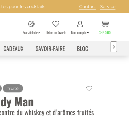
es pour les cocktails
Contact
Service
Französisch
Listes de favoris
Mon compte
CHF 0.00
CADEAUX
SAVOIR-FAIRE
BLOG

fruité
dy Man
contre du whiskey et d’arômes fruités