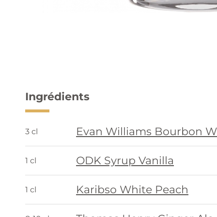
Ingrédients
Evan Williams Bourbon W
3 cl
ODK Syrup Vanilla
1 cl
Karibso White Peach
1 cl