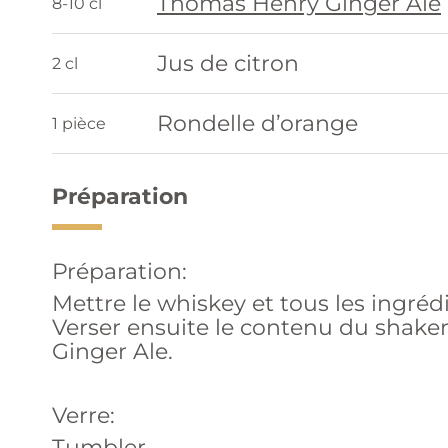
Thomas Henry Ginger Ale
8-10 cl
Jus de citron
2 cl
Rondelle d’orange
1 pièce
Préparation
Préparation:
Mettre le whiskey et tous les ingréd
Verser ensuite le contenu du shake
Ginger Ale.
Verre:
Tumbler