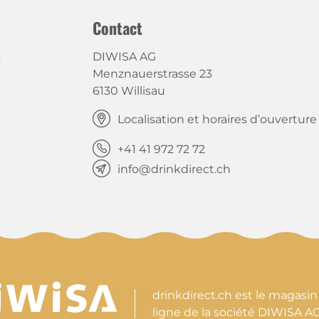
Contact
s
DIWISA AG
Menznauerstrasse 23
6130 Willisau
Localisation et horaires d’ouverture
+41 41 972 72 72
info@drinkdirect.ch
drinkdirect.ch est le magasin
ligne de la société DIWISA A