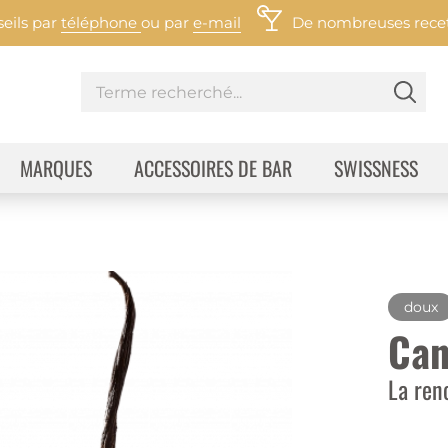
eils par
téléphone
ou par
e-mail
De nombreuses recett
MARQUES
ACCESSOIRES DE BAR
SWISSNESS
doux
Can
La ren