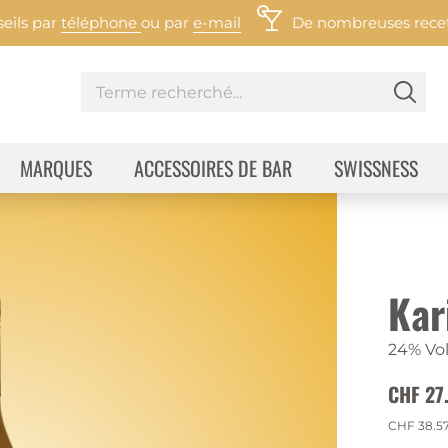
eils par
téléphone
ou par
e-mail
De nombreuses recett
MARQUES
ACCESSOIRES DE BAR
SWISSNESS
Kar
24% Vol
CHF 27
CHF 38.5