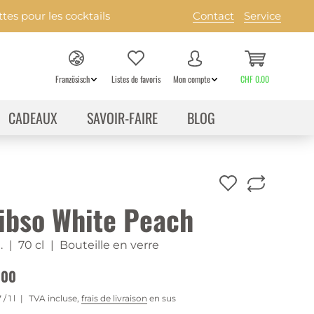
es pour les cocktails
Contact
Service
Französisch
Listes de favoris
Mon compte
CHF 0.00
CADEAUX
SAVOIR-FAIRE
BLOG
ibso White Peach
.
| 70 cl
| Bouteille en verre
.00
7
/ 1 l
TVA incluse,
frais de livraison
en sus