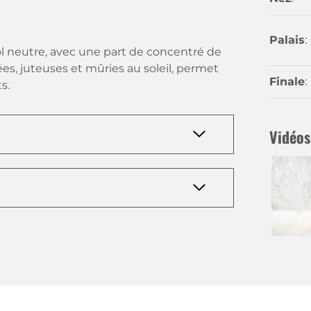
Palais
:
ol neutre, avec une part de concentré de
ées, juteuses et mûries au soleil, permet
Finale
:
s.
Vidéos