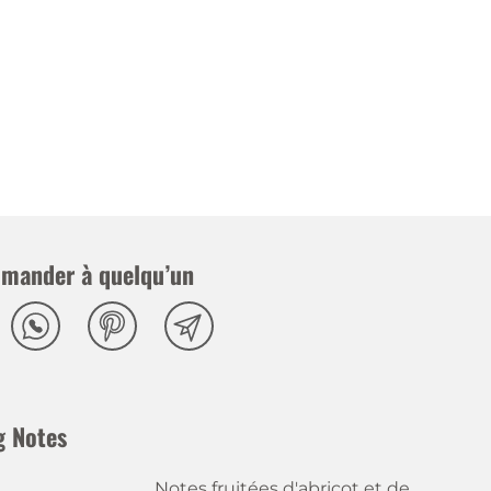
mander à quelqu’un
g Notes
Notes fruitées d'abricot et de