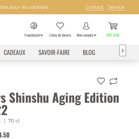
es pour les cocktails
Contact
Service
Französisch
Listes de favoris
Mon compte
CHF 0.00
CADEAUX
SAVOIR-FAIRE
BLOG

s Shinshu Aging Edition
22
.
| 70 cl
4.50