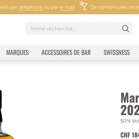
eils par
téléphone
ou par
e-mail
De nombreuses recett
MARQUES
ACCESSOIRES DE BAR
SWISSNESS
Mar
20
50% Vol
CHF 18