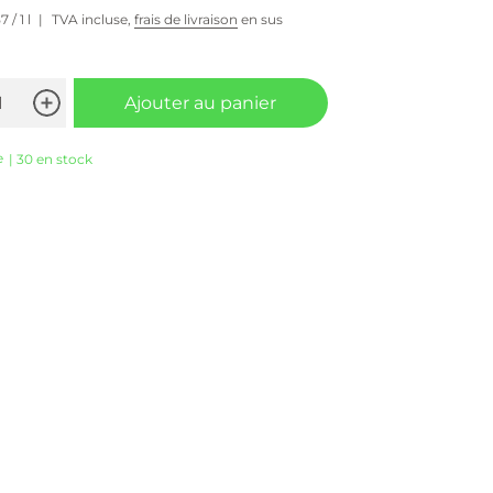
57
/ 1 l
TVA incluse,
frais de livraison
en sus
Ajouter au panier
e
| 30 en stock