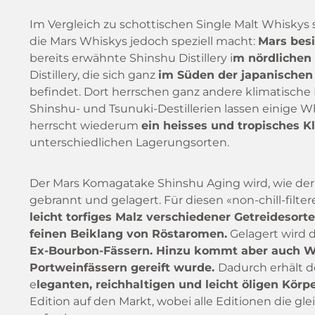
Im Vergleich zu schottischen Single Malt Whiskys 
die Mars Whiskys jedoch speziell macht:
Mars besi
bereits erwähnte Shinshu Distillery i
m nördlichen
Distillery, die sich ganz
im Süden der japanischen
befindet. Dort herrschen ganz andere klimatische
Shinshu- und Tsunuki-Destillerien lassen einige W
herrscht wiederum
ein heisses und tropisches K
unterschiedlichen Lagerungsorten.
Der Mars Komagatake Shinshu Aging wird, wie der N
gebrannt und gelagert. Für diesen «non-chill-filte
leicht torfiges Malz verschiedener Getreidesor
feinen Beiklang von Röstaromen.
Gelagert wird 
Ex-Bourbon-Fässern. Hinzu kommt aber auch Wh
Portweinfässern gereift wurde.
Dadurch erhält 
e
leganten, reichhaltigen und leicht öligen Körp
Edition auf den Markt, wobei alle Editionen die 