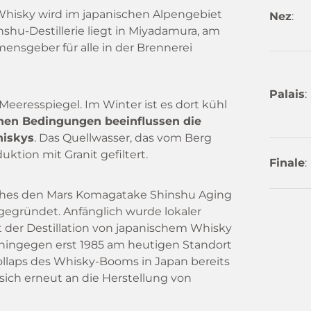
Whisky wird im japanischen Alpengebiet
Nez
:
inshu-Destillerie liegt in Miyadamura, am
ensgeber für alle in der Brennerei
Palais
:
Meeresspiegel. Im Winter ist es dort kühl
hen Bedingungen beeinflussen die
hiskys
. Das Quellwasser, das vom Berg
ktion mit Granit gefiltert.
Finale
:
hes den Mars Komagatake Shinshu Aging
 gegründet. Anfänglich wurde lokaler
 der Destillation von japanischem Whisky
hingegen erst 1985 am heutigen Standort
Kollaps des Whisky-Booms in Japan bereits
 sich erneut an die Herstellung von