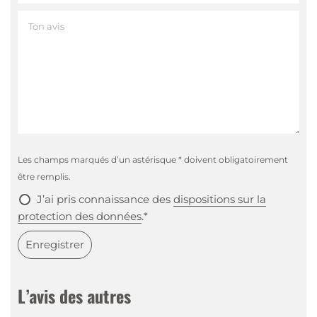
consiste à préserver le
caractère gustatif
de la
marque. Le finish ne sert qu’à donner des arômes
supplémentaires au Single Malt Whisky.
C’est précisément dans ces finish que Glen Moray
s’est spécialisé. L’objectif de la distillerie Glen Moray
est de mettre ces whiskys raffinés à la disposition
d’un large public. C’est pourquoi les whiskys sont très
Les champs marqués d’un astérisque * doivent obligatoirement
ronds
et
fruités
. Ils sont idéaux pour les
être remplis.
consommateurs peu expérimentés en matière de
J’ai pris connaissance des
dispositions sur la
single malt, non seulement en ce qui concerne la
protection des données
.*
complexité des whiskys, mais aussi leur prix.
Enregistrer
Tasting Notes
L’avis des autres
Nez
:
Miel, gelée de pommes, caramel