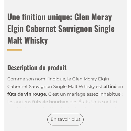
Une finition unique: Glen Moray
Elgin Cabernet Sauvignon Single
Malt Whisky
Description du produit
Comme son nom l’indique, le Glen Moray Elgin
Cabernet Sauvignon Single Malt Whisky est
affiné
en
fûts de vin rouge.
C’est un mariage assez inhabituel:
les anciens
fûts de bourbon
des États-Unis sont ici
combinés avec des fûts de vin de cabernet européen.
Cela donne
néanmoins
au whisky sa touche très
En savoir plus
spéciale. Le Glen Moray Cabernet Sauvignon est un