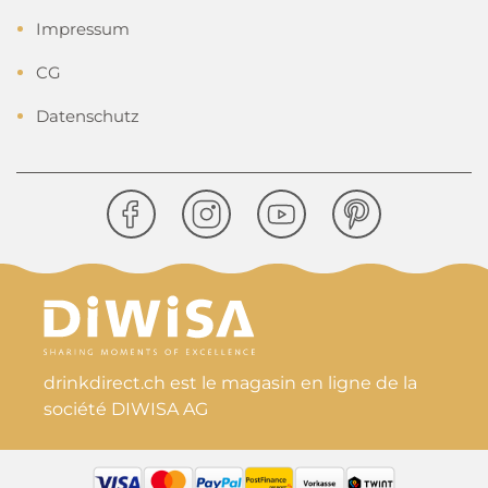
Impressum
CG
Datenschutz
drinkdirect.ch est le magasin en ligne de la
société DIWISA AG