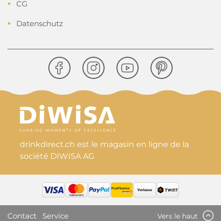
CG
Datenschutz
drinkdirect.ch est le magasin en ligne de la
société DIWISA AG
Contact
Service
Vers le haut