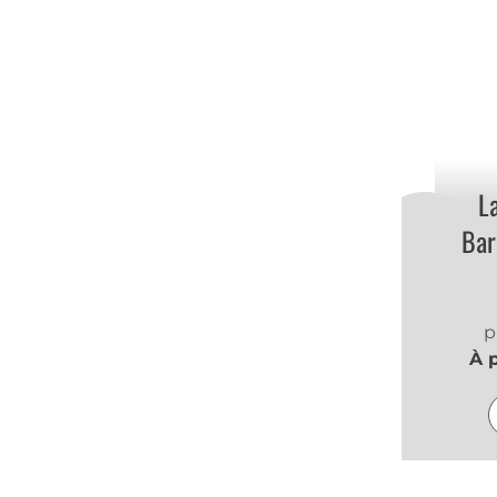
L
Bar
p
À 