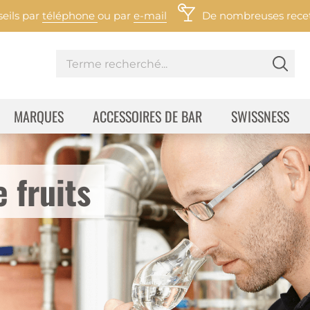
eils par
téléphone
ou par
e-mail
De nombreuses recett
MARQUES
ACCESSOIRES DE BAR
SWISSNESS
 fruits