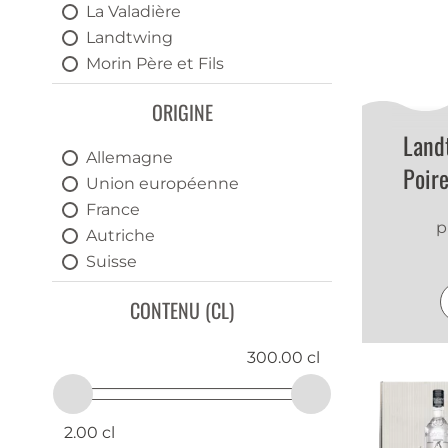
La Valadière
Landtwing
Morin Père et Fils
Reine Margot
ORIGINE
Samar
Land
Sennebueb
Allemagne
Stroh
Poire
Union européenne
Suncani Slivik
France
Ueli's
p
Autriche
Veinard
Suisse
Serbien
CONTENU (CL)
300.00 cl
2.00 cl