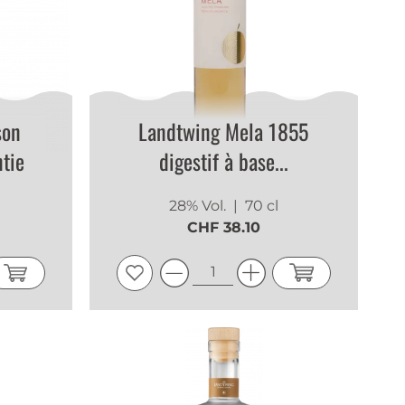
son
Landtwing Mela 1855
tie
digestif à base...
28% Vol.
| 70 cl
CHF 38.10