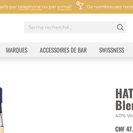
eils par
téléphone
ou par
e-mail
De nombreuses recett
MARQUES
ACCESSOIRES DE BAR
SWISSNESS
HAT
Ble
40% Vol
CHF 47