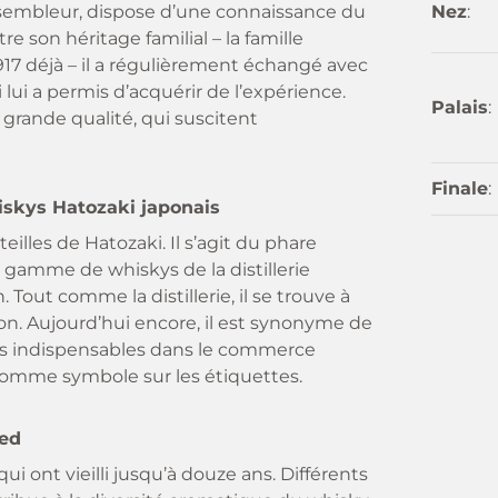
assembleur, dispose d’une connaissance du
Nez
:
 son héritage familial – la famille
917 déjà – il a régulièrement échangé avec
lui a permis d’acquérir de l’expérience.
Palais
:
 grande qualité, qui suscitent
Finale
:
iskys Hatozaki japonais
illes de Hatozaki. Il s’agit du phare
gamme de whiskys de la distillerie
out comme la distillerie, il se trouve à
pon. Aujourd’hui encore, il est synonyme de
tés indispensables dans le commerce
i comme symbole sur les étiquettes.
ded
ui ont vieilli jusqu’à douze ans. Différents