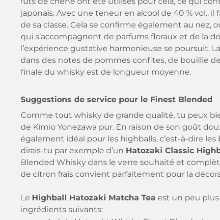
fûts de chêne ont été utilisés pour cela, ce qui co
japonais. Avec une teneur en alcool de 40 % vol., il
de sa classe. Cela se confirme également au nez, 
qui s’accompagnent de parfums floraux et de la dou
l’expérience gustative harmonieuse se poursuit. La
dans des notes de pommes confites, de bouillie de c
finale du whisky est de longueur moyenne.
Suggestions de service pour le Finest Blended
Comme tout whisky de grande qualité, tu peux bi
de Kimio Yonezawa pur. En raison de son goût doux 
également idéal pour les highballs, c’est-à-dire le
dirais-tu par exemple d’un
Hatozaki Classic Highb
Blended Whisky dans le verre souhaité et complèt
de citron frais convient parfaitement pour la décora
Le
Highball Hatozaki Matcha Tea
est un peu plus 
ingrédients suivants: