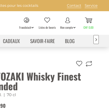
es pour les cocktails
Contact
Service
Französisch
Listes de favoris
Mon compte
CHF 0.00
CADEAUX
SAVOIR-FAIRE
BLOG

OZAKI Whisky Finest
nded
.
| 70 cl
.90