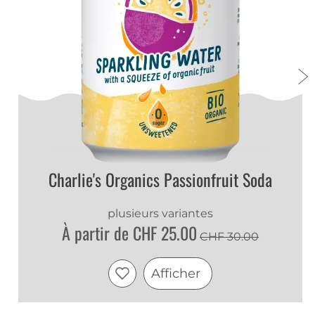
Chez nous, tu peux acheter et découvrir par toi-
même la boisson rafraîchissante saine et bio de
Charlie’s. Les autres variétés de notre assortiment –
Charlie’s Orange Mandarin, Charlie’s Passionfruit et
Charlie’s Lemon – te garantissent encore plus de
diversité!
Tasting Notes
Charlie's Organics Passionfruit Soda
Nez
:
Frais et pétillant, avec un parfum typique de
plusieurs variantes
pamplemousse et une délicate amertume
À partir de CHF 25.00
CHF 30.00
Palais
:
Vif et amer, avec une acidité équilibrée et une
intensité fruitée
Afficher
Finale
:
Sèche, rafraîchissante, amère et
agréablement vivifiant