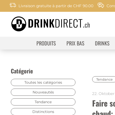
Livraison gratuite à partir de CHF 90.00
Cons
PRODUITS
PRIX BAS
DRINKS
Catégorie
Tendance
Toutes les catégories
Nouveautés
22. Oktober
Faire s
Tendance
chaud: 
Distinctions