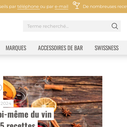
eils par
téléphone
ou par
e-mail
De nombreuses recett
MARQUES
ACCESSOIRES DE BAR
SWISSNESS
 2024
oi-même du vin 
5 recettes 