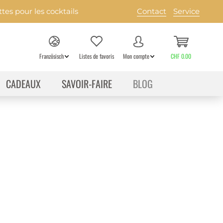
es pour les cocktails
Contact
Service
Französisch
Listes de favoris
Mon compte
CHF 0.00
CADEAUX
SAVOIR-FAIRE
BLOG