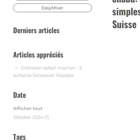
simples
EasyMixer
Suisse
Derniers articles
Articles appréciés
Glühwein selber machen - 5
einfache Schweizer Rezepte
Date
Afficher tout
Oktober 2024 (1)
Tags