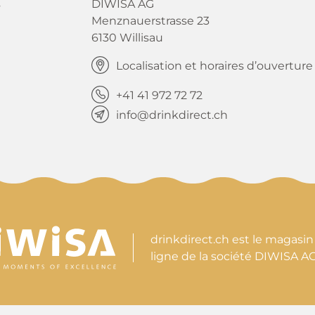
s
DIWISA AG
Menznauerstrasse 23
6130 Willisau
Localisation et horaires d’ouverture
+41 41 972 72 72
info@drinkdirect.ch
drinkdirect.ch est le magasin
ligne de la société DIWISA A