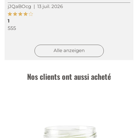
jJQaBOcg
|
13 juil. 2026
1
555
jJQaBOcg
|
13 juil. 2026
Alle anzeigen
1
555
Nos clients ont aussi acheté
jJQaBOcg
|
13 juil. 2026
1
555
jJQaBOcg
|
13 juil. 2026
1
555