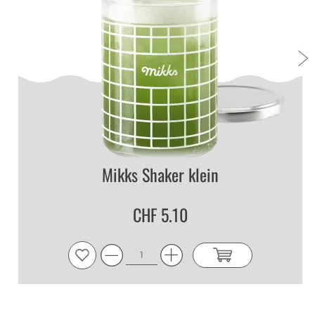
jJQaBOcg
|
13 juil. 2026
1
555
jJQaBOcg
|
13 juil. 2026
1
555
Mikks Shaker klein
jJQaBOcg
|
13 juil. 2026
CHF 5.10
1
1
jJQaBOcg
|
13 juil. 2026
1