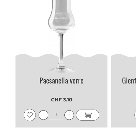
Paesanella verre
Glenf
CHF 3.10