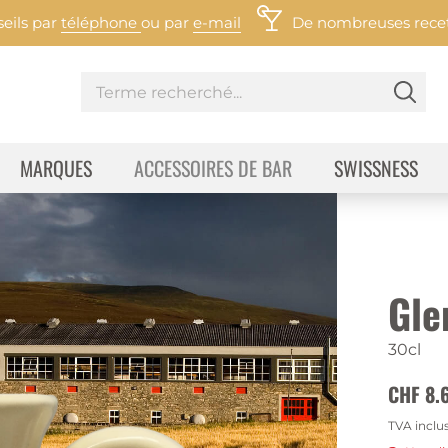
eils par
téléphone
ou par
e-mail
De nombreuses recett
MARQUES
ACCESSOIRES DE BAR
SWISSNESS
Gle
30cl
CHF 8.
TVA inclu