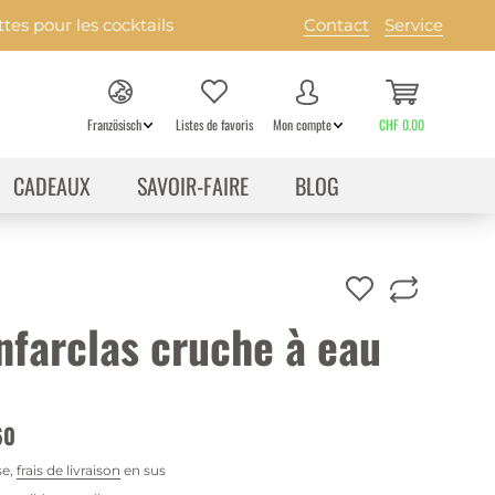
es pour les cocktails
Contact
Service
Französisch
Listes de favoris
Mon compte
CHF 0.00
CADEAUX
SAVOIR-FAIRE
BLOG
nfarclas cruche à eau
60
se,
frais de livraison
en sus