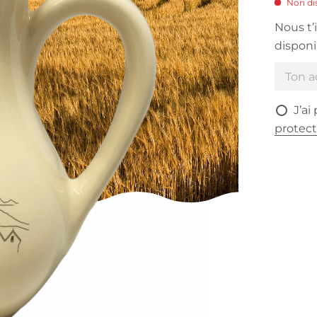
Non dis
Nous t’
disponi
J’ai
protec