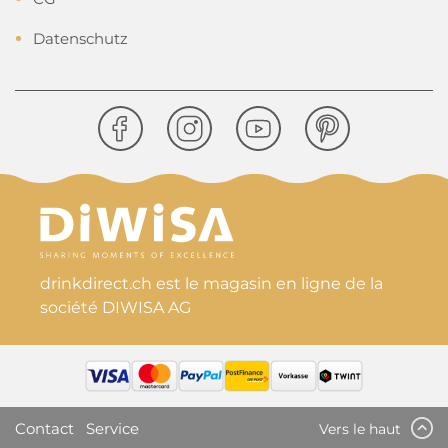
Datenschutz
drinkdirect.ch est le magasin en ligne de la
société DIWISA AG
Contact
Service
Vers le haut