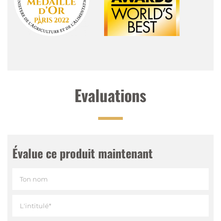
Tasting Notes
Nez
:
De fines notes de pomme au premier plan, des
notes de cidre, de compote de pomme, des notes de
chêne et de vanille, suivies de cacao.
Evaluations
Palais
:
Un goût de strudel aux pommes et ensuite,
des notes épicées
Finale
:
Finale fraîche et nette avec une pointe de
cannelle
Évalue ce produit maintenant