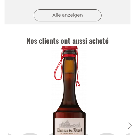
B.G. Hika.
|
13 oct. 2021
Alle anzeigen
Prompte Abwicklung!
Wie immer, gute Qualität und Preis, prompte
Lieferung. Danke gerne wieder.
Nos clients ont aussi acheté
B.G. Hika.
|
4 août 2021
Prompte Abwicklung!
Wie immer, gute Qualität und Preis, prompte
Lieferung. Danke gerne wieder.
Roncoroni Marino
|
21 juin 2021
Château du Breuil Calvados VSOP
Da Coop 10% aufgeschlagen hatt musste ich
einen neuen Lieferanten suchen.
Der günstigste den ich gefunden Habe seid ihr.
geliefert wurde auch prompt.