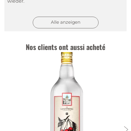
wieder.
Dg
|
27 déc. 2022
Alle anzeigen
Landwingt
Super schnelle und sichere Zustellung. Gerne
wieder!
Nos clients ont aussi acheté
Phil
|
3 oct. 2021
Livraison rapide
Parfait pour macérat ou pour alcooliser un autre
arôme.
Doris
|
18 janv. 2021
Schnelle Lieferung
Anonyme
|
30 nov. 2020