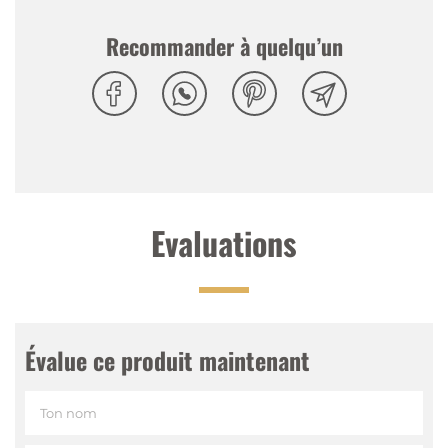
Tasting Notes
Recommander à quelqu’un
Nez
:
Arômes harmonieux et fruités
Palais
:
Harmonieux et équilibré
Finale
:
Finale persistante et agréable
Evaluations
Évalue ce produit maintenant