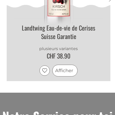
parfait pour les liqueur
Claude
|
23 mai 2020
Landtwing Eau-de-vie de Cerises
Hänggeli
Suisse Garantie
Une fois la marque trouvée, très facile à
commander et livraison rapide.
plusieurs variantes
CHF 38.90
Afficher