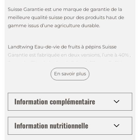
Suisse Garantie est une marque de garantie de la
meilleure qualité suisse pour des produits haut de
gamme issus d’une agriculture durable.
Landtwing Eau-de-vie de fruits à pépins Suisse
Garantie est fabriquée en deux versions, l’une à 40% ,
l’autre à 45% vol. de degré d’alcool. Elle est distillée
avec beaucoup de soin et de savoir-faire, à partir de
En savoir plus
pommes et de poires suisses, parvenues à maturité
et méticuleusement choisies.
Information complémentaire
Les arômes fruités caractérisent agréablement le nez
et le goût de ce spiritueux. La note de pomme et de
Information nutritionnelle
poire est caractéristique de cette eau-de-vie.