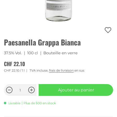
Paesanella Grappa Bianca
37.5% Vol.
| 100 cl
| Bouteille en verre
CHF 22.10
CHF 22.10
/ 1 l
TVA incluse,
frais de livraison
en sus
Ajouter au panier
Livrable
| Plus de 500 en stock