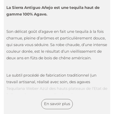
La Sierra Antiguo Añejo est une tequila haut de
gamme 100% Agave.
Son délicat goût d’agave en fait une tequila à la fois
charnue, pleine d’arômes et particulièrement douce,
qui saura vous séduire. Sa robe chaude, d’une intense
couleur dorée, est le résultat d’un vieillissement de
deux ans en fûts de bois de chêne américain.
Le subtil procédé de fabrication traditionnel (un
travail artisanal, réalisé avec soin, des agaves
Tequilana Weber Azúl des hauts plateaux de l’Etat de
Jalisco, soigneusement sélectionnées, et une
distillation délicate, en deux temps, en alambic de
En savoir plus
cuivre) répond aux standards les plus élevés.